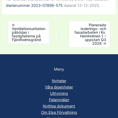
diarienummer 2023-07896-575
daterat 12-12-2025.
←
Planerade
Ventilationsarbeten
isolerings- och
påbörjas i
fasadarbeten i Kv.
fastigheterna på
Hemholmen 1 –
Fjärdholmsgränd
uppstart Q3
2026
→
Meny
Nyheter
Våra lägenheter
Uthyrning
Felanmälan
Nyttiga dokument
Om Elsa Förvaltning