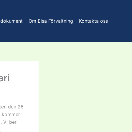
 dokument
Om Elsa Förvaltning
Kontakta oss
ari
eten den 26
ll kommer
. Vi ber
.