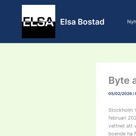
Skip
to
content
Elsa Bostad
Nyh
Byte 
05/02/2026
/
Stockholm V
februari 20
vattnet att 
boende ha fö