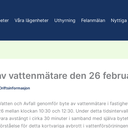
eter
Våra lägenheter
Uthyrning
Felanmälan
Nyttiga
av vattenmätare den 26 febru
Driftsinformasjon
atten och Avfall genomför byte av vattenmätare i fastigh
26 mellan klockan 10:30 och 12:30. Under detta tidsinterva
vara avstängt i cirka 30 minuter i samband med själva bytet
rståelse för detta kortvariga avbrott i vattenförsörjningen