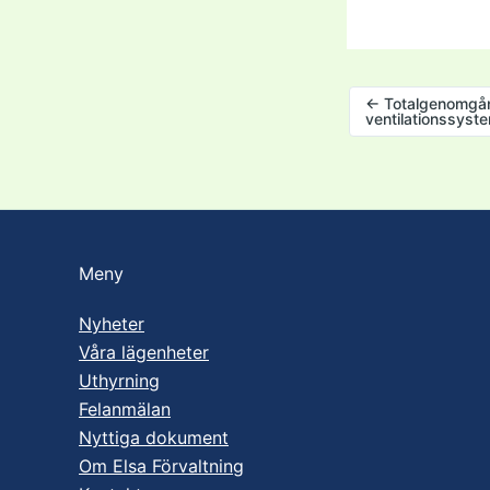
←
Totalgenomgån
ventilationssyst
Meny
Nyheter
Våra lägenheter
Uthyrning
Felanmälan
Nyttiga dokument
Om Elsa Förvaltning