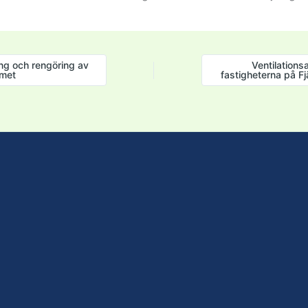
g och rengöring av
Ventilations
emet
fastigheterna på 