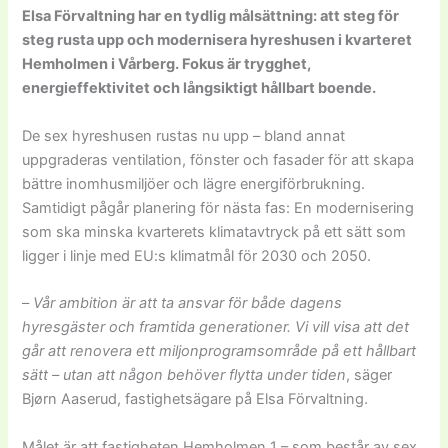
Elsa Förvaltning har en tydlig målsättning: att steg för
steg rusta upp och modernisera hyreshusen i kvarteret
Hemholmen i Vårberg. Fokus är trygghet,
energieffektivitet och långsiktigt hållbart boende.
De sex hyreshusen rustas nu upp – bland annat
uppgraderas ventilation, fönster och fasader för att skapa
bättre inomhusmiljöer och lägre energiförbrukning.
Samtidigt pågår planering för nästa fas: En modernisering
som ska minska kvarterets klimatavtryck på ett sätt som
ligger i linje med EU:s klimatmål för 2030 och 2050.
–
Vår ambition är att ta ansvar för både dagens
hyresgäster och framtida generationer. Vi vill visa att det
går att renovera ett miljonprogramsområde på ett hållbart
sätt – utan att någon behöver flytta under tiden
, säger
Bjørn Aaserud, fastighetsägare på Elsa Förvaltning.
Målet är att fastigheten Hemholmen 1 – som består av sex